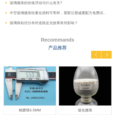
玻璃微珠的价格浮动与什么有关?
中空玻璃微珠轻量化填料可寄样，塑胶注塑减重配方免费试样调配
玻璃珠粒径分布对道路反光效果有何影响？
Recommands
产品推荐
精磨珠5.5MM
玻化微珠