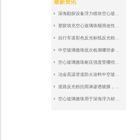
最新资讯
深海勘探设备浮力模块空心玻璃珠，高压深水工况稳定承压填充料
塑胶填充空心玻璃珠顺滑改性处理，挤出注塑生产无堵模无积垢
自行车道彩色反光标线反光粉，非机动车道夜间警示施工原料
中空玻璃微珠批次检测哪些参数?来料质检完整核对清单
空心玻璃微珠耐压强度受哪些工艺影响?深海浮力填料关键参数解读
冶金高温管道防火涂料中空玻璃微珠，隔绝高温保护管道外层钢结构
道路反光粉抗雨淋渗透镀膜，雨水冲刷不会快速剥离颗粒表层
空心玻璃微珠用于深海浮力材料，耐压强度和粒径怎么选？