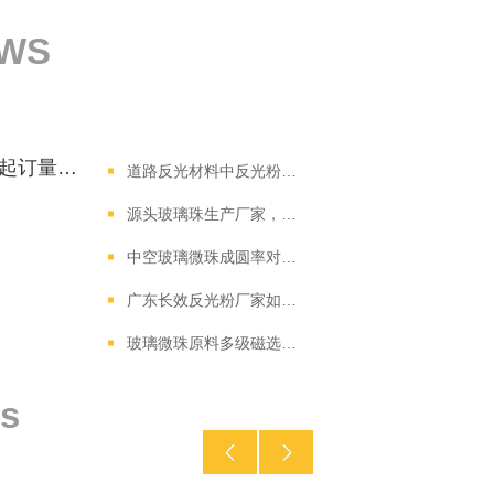
EWS
玻璃珠采购成本优化方案：从起订量、付款到物流的全流程攻略
道路反光材料中反光粉怎么选？不同场景选型建议
源头玻璃珠生产厂家，小批量试样支持，熔制工艺灵活可调！
中空玻璃微珠成圆率对深海浮力应用有何影响？技术原理深度剖析
广东长效反光粉厂家如何选择?需要注意哪些方面?
玻璃微珠原料多级磁选提纯工艺，深度去除铁杂质适配浅色饰面涂料
s