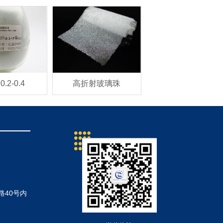
 0.2-0.4
高折射玻璃珠
精磨珠5MM
40号内