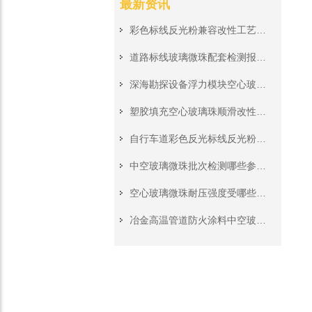
最新资讯
彩色标线反光粉兼容改性工艺，搭配各色热熔涂料不遮盖反光
道路标线玻璃微珠配套检测报告，市政道路工程投标资质材料齐全
深海勘探设备浮力模块空心玻璃珠，高压深水工况稳定承压填充料
塑胶填充空心玻璃珠顺滑改性处理，挤出注塑生产无堵模无积垢
自行车道彩色反光标线反光粉，非机动车道夜间警示施工原料
中空玻璃微珠批次检测哪些参数?来料质检完整核对清单
空心玻璃微珠耐压强度受哪些工艺影响?深海浮力填料关键参数解读
冶金高温管道防火涂料中空玻璃微珠，隔绝高温保护管道外层钢结构