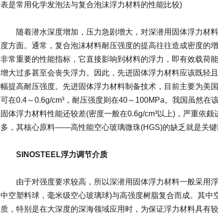
表是常用化学发泡法与复合泡沫浮力材料的性能比较)
随着潜水深度增加，压力急剧增大，对深潜用固体浮力材料
度方面。通常，复合泡沫材料耐压强度的提高往往造成密度的
非常重要的性能指标，它直接影响到材料的浮力，即有效载荷
增大过多甚至会丧失浮力。因此，先进固体浮力材料应该既轻
幅提高耐压强度。先进固体浮力材料制备技术，目前主要为美
可在0.4～0.6g/cm³，耐压强度则在40～100MPa。我国
固体浮力材料性能还较差(密度一般在0.6g/cm³以上)，严重
多，其核心原料——高性能空心玻璃微珠(HGS)的缺乏就是关
SINOSTEEL浮力调节介质
由于对强度要求较高，所以深潜用固体浮力材料一般采用浮力
中空塑料球，毫米级空心玻璃球)与高强度树脂复合而成。其中
质，特别是在大深度的深海领域应用时，为保证浮力材料具有