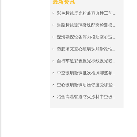
最新资讯
彩色标线反光粉兼容改性工艺，搭配各色热熔涂料不遮盖反光
道路标线玻璃微珠配套检测报告，市政道路工程投标资质材料齐全
深海勘探设备浮力模块空心玻璃珠，高压深水工况稳定承压填充料
塑胶填充空心玻璃珠顺滑改性处理，挤出注塑生产无堵模无积垢
自行车道彩色反光标线反光粉，非机动车道夜间警示施工原料
中空玻璃微珠批次检测哪些参数?来料质检完整核对清单
空心玻璃微珠耐压强度受哪些工艺影响?深海浮力填料关键参数解读
冶金高温管道防火涂料中空玻璃微珠，隔绝高温保护管道外层钢结构