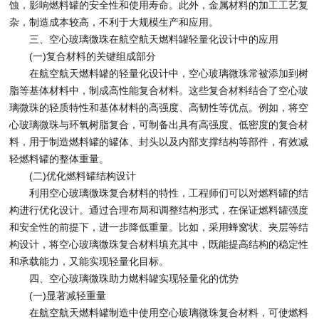
蚀，影响燃料罐的安全性和使用寿命。此外，金属材料的加工工艺复
杂，制造成本较高，不利于大规模生产和应用。
三、空心玻璃微珠在航空航天燃料罐轻量化设计中的应用
(一)复合材料的关键组成部分
在航空航天燃料罐的轻量化设计中，空心玻璃微珠常被添加到树
脂等基体材料中，制成高性能复合材料。这些复合材料结合了空心玻
璃微珠的轻质特性和基体材料的高强度、高韧性等优点。例如，将空
心玻璃微珠与环氧树脂复合，可制备出具有高强度、低密度的复合材
料，用于制造燃料罐的罐体、封头以及内部支撑结构等部件，有效减
轻燃料罐的整体重量。
(二)优化燃料罐结构设计
利用空心玻璃微珠复合材料的特性，工程师们可以对燃料罐的结
构进行优化设计。通过合理布局和调整结构形式，在保证燃料罐强度
和安全性的前提下，进一步降低重量。比如，采用蜂窝状、夹层等结
构设计，将空心玻璃微珠复合材料填充其中，既能提高结构的稳定性
和承载能力，又能实现轻量化目标。
四、空心玻璃微珠助力燃料罐实现轻量化的优势
(一)显著减轻重量
在航空航天燃料罐制造中使用空心玻璃微珠复合材料，可使燃料