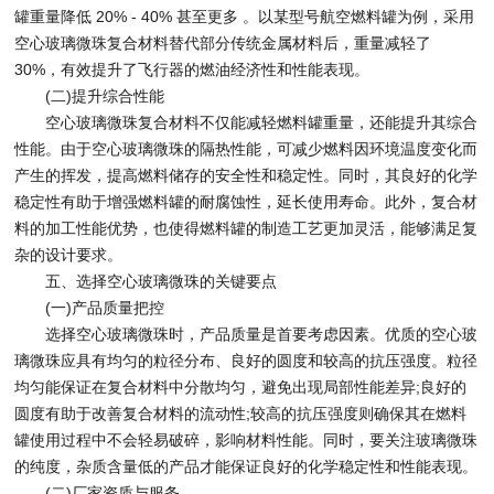
罐重量降低 20% - 40% 甚至更多 。以某型号航空燃料罐为例，采用
空心玻璃微珠复合材料替代部分传统金属材料后，重量减轻了
30%，有效提升了飞行器的燃油经济性和性能表现。
(二)提升综合性能
空心玻璃微珠复合材料不仅能减轻燃料罐重量，还能提升其综合
性能。由于空心玻璃微珠的隔热性能，可减少燃料因环境温度变化而
产生的挥发，提高燃料储存的安全性和稳定性。同时，其良好的化学
稳定性有助于增强燃料罐的耐腐蚀性，延长使用寿命。此外，复合材
料的加工性能优势，也使得燃料罐的制造工艺更加灵活，能够满足复
杂的设计要求。
五、选择空心玻璃微珠的关键要点
(一)产品质量把控
选择空心玻璃微珠时，产品质量是首要考虑因素。优质的空心玻
璃微珠应具有均匀的粒径分布、良好的圆度和较高的抗压强度。粒径
均匀能保证在复合材料中分散均匀，避免出现局部性能差异;良好的
圆度有助于改善复合材料的流动性;较高的抗压强度则确保其在燃料
罐使用过程中不会轻易破碎，影响材料性能。同时，要关注玻璃微珠
的纯度，杂质含量低的产品才能保证良好的化学稳定性和性能表现。
(二)厂家资质与服务