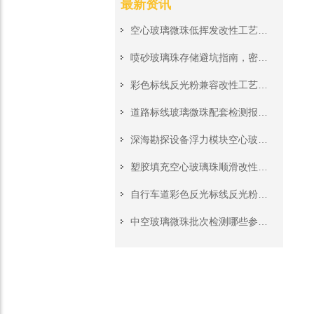
最新资讯
空心玻璃微珠低挥发改性工艺，高温注塑成型无气泡无分解异味
喷砂玻璃珠存储避坑指南，密封防潮存放杜绝受潮结块影响加工
彩色标线反光粉兼容改性工艺，搭配各色热熔涂料不遮盖反光
道路标线玻璃微珠配套检测报告，市政道路工程投标资质材料齐全
深海勘探设备浮力模块空心玻璃珠，高压深水工况稳定承压填充料
塑胶填充空心玻璃珠顺滑改性处理，挤出注塑生产无堵模无积垢
自行车道彩色反光标线反光粉，非机动车道夜间警示施工原料
中空玻璃微珠批次检测哪些参数?来料质检完整核对清单