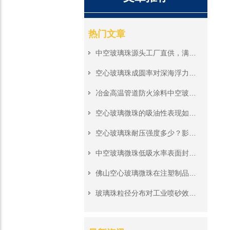
热门文章
中空玻璃珠源头工厂直供，满足工业级批量生产需求
空心玻璃珠成圆率对深海浮力材料性能有多大影响？
冶金高温管道防火涂料中空玻璃微珠，隔绝高温保护管道外层钢结构
空心玻璃微珠的吸油性表现如何？
空心玻璃珠耐压强度多少？影响深海浮力的关键参数解析
中空玻璃微珠低吸水率表面封孔工艺，防水涂料添加杜绝分层起泡
佛山空心玻璃微珠在注塑制品中的应用表现
玻璃珠粒径分布对工业喷砂效果有何影响？