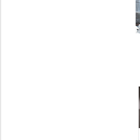
5
80目7号
一级玻璃珠3.5-4.0MM