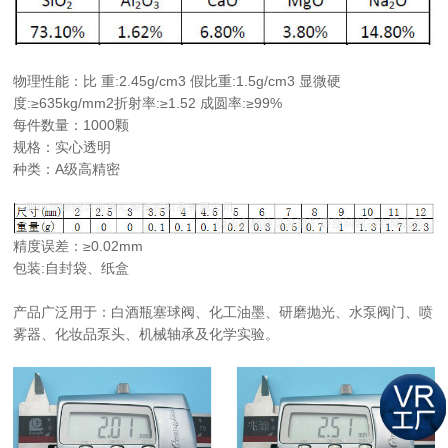
物理性能：比 重:2.45g/cm3 假比重:1.5g/cm3 显微硬
度:≥635kg/mm2折射率:≥1.52 成圆率:≥99%
每件数量：1000颗
规格：实心透明
种类：A级高精密
精度误差：≥0.02mm
包装:自封袋、纸盒
产品广泛用于：白酒瓶塞球阀、化工油墨、研磨抛光、水泵阀门、喷
雾器、化妆品泵头、机械轴承及化学实验。