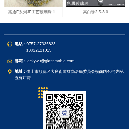
兆通F系列JF工艺玻璃珠 13-
高白珠2.5-3.0
14mm琥珀扁珠
电话 :
0757-27336823
13922121015
邮箱 :
jackywu@glassmable.com
地址 :
佛山市顺德区大良街道红岗居民委员会横岗路40号内第
五栋厂房