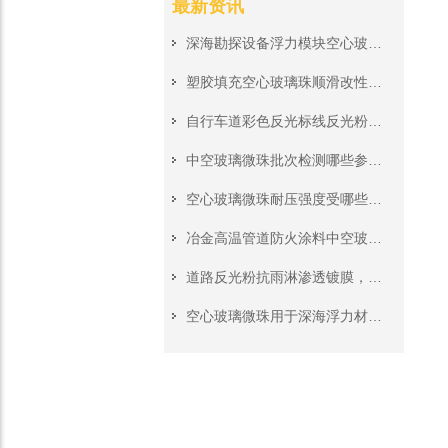
最新资讯
深海勘探设备浮力模块空心玻璃珠，高压深水工况稳定承压填充料
塑胶填充空心玻璃珠顺滑改性处理，挤出注塑生产无堵模无积垢
自行车道彩色反光标线反光粉，非机动车道夜间警示施工原料
中空玻璃微珠批次检测哪些参数?来料质检完整核对清单
空心玻璃微珠耐压强度受哪些工艺影响?深海浮力填料关键参数解读
冶金高温管道防火涂料中空玻璃微珠，隔绝高温保护管道外层钢结构
道路反光粉抗雨淋渗透镀膜，雨水冲刷不会快速剥离颗粒表层
空心玻璃微珠用于深海浮力材料，耐压强度和粒径怎么选？