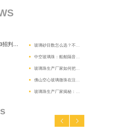
EWS
玻璃微珠厂家库存管理策略：3招判断是否有现货
玻璃砂目数怎么选？不同工业研磨场景的选型建议
中空玻璃珠：船舶隔音与减震降噪的优质选择
玻璃珠生产厂家如何把控产品质量？从生产工艺到检测标准全解析
佛山空心玻璃微珠在注塑制品中的应用表现
玻璃珠生产厂家揭秘：熔制工艺与质量管控的关键要点
s