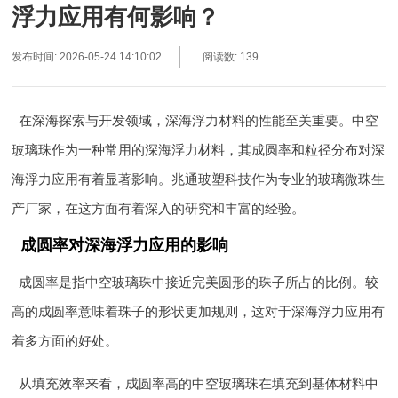
浮力应用有何影响？
发布时间: 2026-05-24 14:10:02
阅读数: 139
在深海探索与开发领域，深海浮力材料的性能至关重要。中空
玻璃珠作为一种常用的深海浮力材料，其成圆率和粒径分布对深
海浮力应用有着显著影响。兆通玻塑科技作为专业的玻璃微珠生
产厂家，在这方面有着深入的研究和丰富的经验。
成圆率对深海浮力应用的影响
成圆率是指中空玻璃珠中接近完美圆形的珠子所占的比例。较
高的成圆率意味着珠子的形状更加规则，这对于深海浮力应用有
着多方面的好处。
从填充效率来看，成圆率高的中空玻璃珠在填充到基体材料中