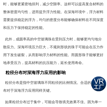
时，能够更紧密地排列，减少空隙率。这样可以提高复合材料的
整体密度均匀性，进而提升浮力性能。在深海环境中，浮力材料
需要提供稳定的浮力，均匀的密度分布能够确保材料在不同深度
和压力下保持稳定的性能。
此外，成圆率高的中空玻璃珠在受到压力时，能够更均匀地分
散应力。深海环境压力巨大，不规则形状的珠子可能会在压力作
用下发生破裂，从而影响浮力材料的性能。而圆形珠子能够更好
地承受压力，提高材料的抗压能力，延长使用寿命。
粒径分布对深海浮力应用的影响
粒径分布是指中空玻璃珠不同粒径的比例情况。合适的粒径分
布对于深海浮力应用同样关键。
如果粒径分布过于集中，可能会导致填充效果不佳。因为单一