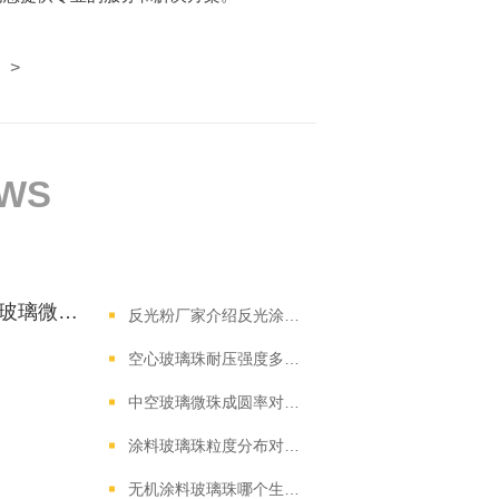
>
EWS
道路标线反光效果差？高折射玻璃微珠的粒径分布是关键！
反光粉厂家介绍反光涂料一般用在哪里?
空心玻璃珠耐压强度多少？影响深海浮力应用的关键参数解析
中空玻璃微珠成圆率对深海浮力有何影响？关键技术参数解析
涂料玻璃珠粒度分布对防腐涂层效果有何影响？
无机涂料玻璃珠哪个生产厂家好?