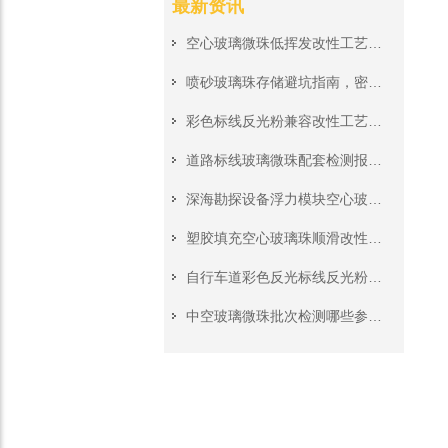
最新资讯
空心玻璃微珠低挥发改性工艺，高温注塑成型无气泡无分解异味
喷砂玻璃珠存储避坑指南，密封防潮存放杜绝受潮结块影响加工
彩色标线反光粉兼容改性工艺，搭配各色热熔涂料不遮盖反光
道路标线玻璃微珠配套检测报告，市政道路工程投标资质材料齐全
深海勘探设备浮力模块空心玻璃珠，高压深水工况稳定承压填充料
塑胶填充空心玻璃珠顺滑改性处理，挤出注塑生产无堵模无积垢
自行车道彩色反光标线反光粉，非机动车道夜间警示施工原料
中空玻璃微珠批次检测哪些参数?来料质检完整核对清单