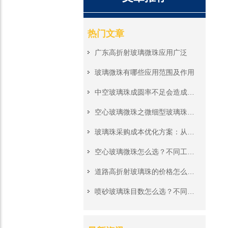
热门文章
广东高折射玻璃微珠应用广泛
玻璃微珠有哪些应用范围及作用
中空玻璃珠成圆率不足会造成哪些问题?轻质涂料填充性能详解
空心玻璃微珠之微细型玻璃珠应用及防潮
玻璃珠采购成本优化方案：从起订量、付款到物流的全流程攻略
空心玻璃微珠怎么选？不同工业场景下的选型攻略
道路高折射玻璃珠的价格怎么算，作用分别有哪些
喷砂玻璃珠目数怎么选？不同工业研磨场景的选型建议