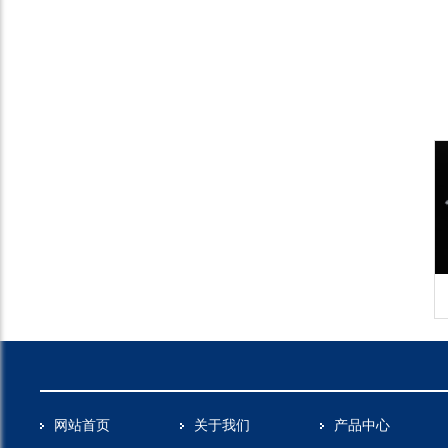
MM
红色玻璃珠
精磨珠5MM
网站首页
关于我们
产品中心