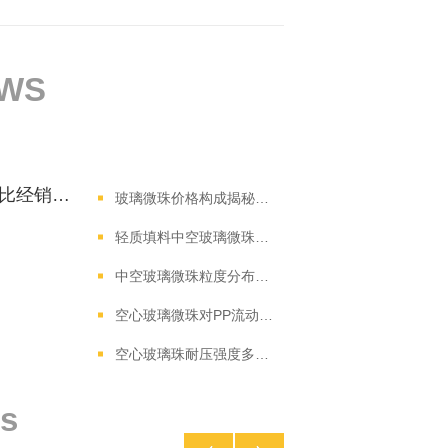
EWS
玻璃珠源头厂家直供价曝光：比经销商便宜15%的谈判技巧
玻璃微珠价格构成揭秘：原材料占比60%，供应链优化3步法
轻质填料中空玻璃微珠密闭混料工艺，保障每批填充颗粒参数无明显偏差
中空玻璃微珠粒度分布对深海浮力应用有何影响？
空心玻璃微珠对PP流动性的影响
空心玻璃珠耐压强度多少？影响深海浮力的关键参数解析
s