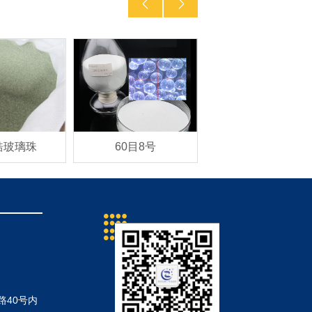
锆玻璃珠
60目8号
电镀砂银色
40号内