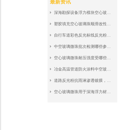
最新资讯
深海勘探设备浮力模块空心玻璃珠，高压深水工况稳定承压填充料
塑胶填充空心玻璃珠顺滑改性处理，挤出注塑生产无堵模无积垢
自行车道彩色反光标线反光粉，非机动车道夜间警示施工原料
中空玻璃微珠批次检测哪些参数?来料质检完整核对清单
空心玻璃微珠耐压强度受哪些工艺影响?深海浮力填料关键参数解读
冶金高温管道防火涂料中空玻璃微珠，隔绝高温保护管道外层钢结构
道路反光粉抗雨淋渗透镀膜，雨水冲刷不会快速剥离颗粒表层
空心玻璃微珠用于深海浮力材料，耐压强度和粒径怎么选？