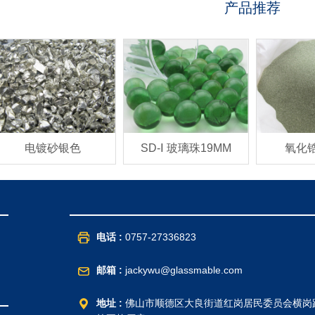
产品推荐
电镀砂银色
SD-Ⅰ 玻璃珠19MM
氧化
电话 :
0757-27336823
邮箱 :
jackywu@glassmable.com
地址 :
佛山市顺德区大良街道红岗居民委员会横岗路