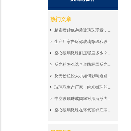
热门文章
精密喷砂低杂质玻璃珠现货，医疗器械航空零件洁净表面处理耗材
生产厂家告诉你玻璃微珠和玻璃砂的区别
空心玻璃微珠耐压强度多少？对深海浮力应用有何影响
反光粉怎么选？道路标线反光材料的选型攻略
反光粉粒径大小如何影响道路标线反光效果？
玻璃珠生产厂家：纳米微珠的特性与应用
中空玻璃珠成圆率对深海浮力应用有何影响？关键技术解析
空心玻璃微珠在环氧富锌底漆中的应用