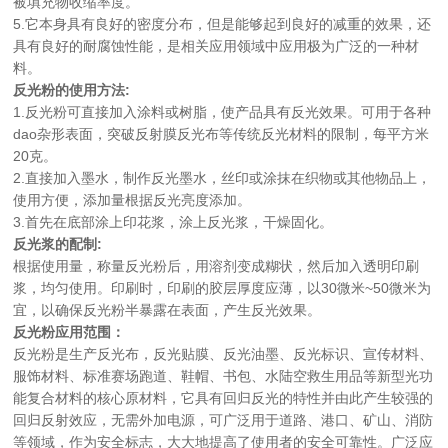
被填充物收缩率度。
5.它本身具有良好的密度分布，但是能够起到良好的减重的效果，还
具有良好的耐腐蚀性能，是相关应用领域中应用极为广泛的一种材
料。
反光粉的使用方法:
1.反光粉可直接加入涂料或树脂，使产品具有反光效果。可用于各种
dao杂形表面，突破反射膜反光布等传统反光材料的限制，每平方米
20克。
2.直接加入墨水，制作反光墨水，丝印或涂抹在织物或其他物品上，
使用方便，添加量根据反光亮度添加。
3.首先在底部涂上印花浆，涂上反光浆，干燥固化。
反光浆的配制:
根据使用量，称量反光粉后，用溶剂变成糊状，然后加入透明印刷
浆，均匀使用。印刷时，印刷的胶层厚度应薄，以30微米~50微米为
宜，以确保反光粉半暴露在表面，产生反光效果。
反光粉应用范围：
反光粉是生产反光布，反光贴膜、反光油墨、反光标识、宣传材料、
服饰材料、标准赛场跑道、鞋帽、书包、水陆空救生用品等新型光功
能复合材料的核心原材料，它具有回归反光的特性并由此产生较强的
回归反射效应，无需外加电源，可广泛用于道路、港口、矿山、消防
等领域，作为安全标志，大大地提高了使用者的安全可靠性。广泛应