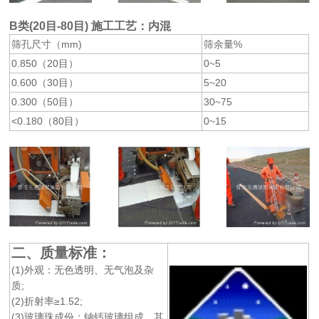
B类(20目-80目) 施工工艺：内混
筛孔尺寸（mm)
筛余量%
0.850（20目）
0~5
0.600（30目）
5~20
0.300（50目）
30~75
<0.180（80目）
0~15
二、质量标准：
(1)外观：无色透明、无气泡及杂
质;
(2)折射率≥1.52;
(3)玻璃珠成份：钠钙玻璃组成，其