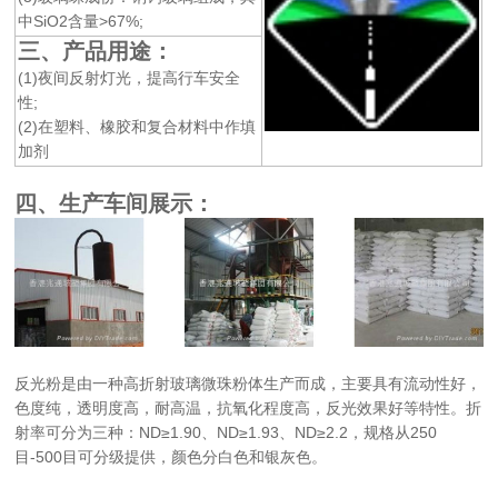
中SiO2含量>67%;
三、产品用途：
(1)夜间反射灯光，提高行车安全
性;
(2)在塑料、橡胶和复合材料中作填
加剂
四、生产车间展示：
反光粉是由一种高折射玻璃微珠粉体生产而成，主要具有流动性好，
色度纯，透明度高，耐高温，抗氧化程度高，反光效果好等特性。折
射率可分为三种：ND≥1.90、ND≥1.93、ND≥2.2，规格从250
目-500目可分级提供，颜色分白色和银灰色。