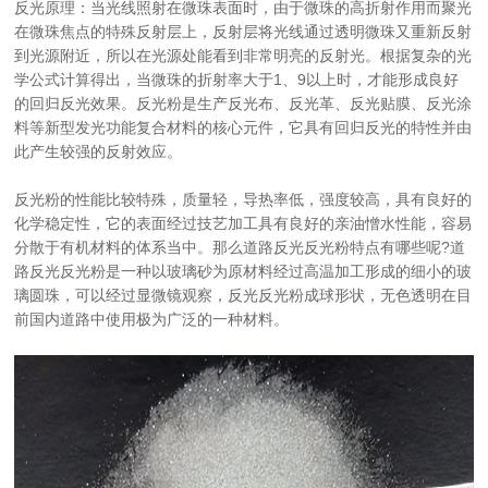
反光原理：当光线照射在微珠表面时，由于微珠的高折射作用而聚光
在微珠焦点的特殊反射层上，反射层将光线通过透明微珠又重新反射
到光源附近，所以在光源处能看到非常明亮的反射光。根据复杂的光
学公式计算得出，当微珠的折射率大于1、9以上时，才能形成良好
的回归反光效果。反光粉是生产反光布、反光革、反光贴膜、反光涂
料等新型发光功能复合材料的核心元件，它具有回归反光的特性并由
此产生较强的反射效应。
反光粉的性能比较特殊，质量轻，导热率低，强度较高，具有良好的
化学稳定性，它的表面经过技艺加工具有良好的亲油憎水性能，容易
分散于有机材料的体系当中。那么道路反光反光粉特点有哪些呢?道
路反光反光粉是一种以玻璃砂为原材料经过高温加工形成的细小的玻
璃圆珠，可以经过显微镜观察，反光反光粉成球形状，无色透明在目
前国内道路中使用极为广泛的一种材料。