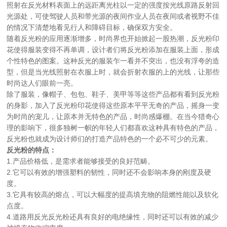
照射在反光材料表面上的远距离光柱以一定的强度按光线原路反射回
光源处，可使驾驶人员和带光源的夜间作业人员在夜间或者视野不佳
的情况下清楚地看见行人和障碍目标，确保双方安全。
随着反光粉的应用逐渐增多，时尚界也开始掀起一股热潮，反光粉印
花使得服装变得不再单调，设计者们将反光粉添加在服装上面，形成
个性特色的图案。这种反光的服装乍一看并不突出，也没有浮夸的造
型，但是当光线照射在衣服上时，就会折射衣服的上的光线，让那些
时尚达人们眼前一亮。
除了服装，像帽子、包包、鞋子、美甲等等这些产品都有看到反光粉
的身影，加入了反光粉印花使得这些原本平平无奇的产品，摇身一变
为时尚的宠儿，让原本并无特色的产品，时尚感爆棚。在当今猎奇心
理的影响下，很多独树一帜的年轻人们都喜欢这种具有特色的产品，
反光粉也就成为设计师们的打造产品特色的一个必不可少的元素。
反光粉的特点：
1.产品价格低，是需求者能够接受的良好范畴。
2.它可以有效的增强塑料的韧性，同时还不会影响本身的刚度及硬
度。
3.它具有较高的熔点，可以大幅度的提高填充物的阻燃性能以及软化
点度。
4.道路用反光反光粉还具有良好的电绝缘性，同时还可以有效的减少