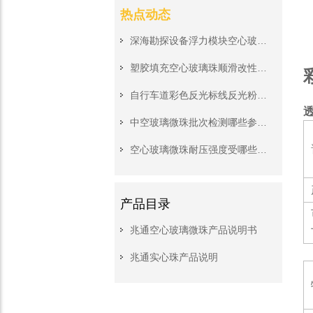
热点动态
深海勘探设备浮力模块空心玻璃珠，高压深水工况稳定承压填充料
塑胶填充空心玻璃珠顺滑改性处理，挤出注塑生产无堵模无积垢
自行车道彩色反光标线反光粉，非机动车道夜间警示施工原料
中空玻璃微珠批次检测哪些参数?来料质检完整核对清单
空心玻璃微珠耐压强度受哪些工艺影响?深海浮力填料关键参数解读
产品目录
兆通空心玻璃微珠产品说明书
兆通实心珠产品说明