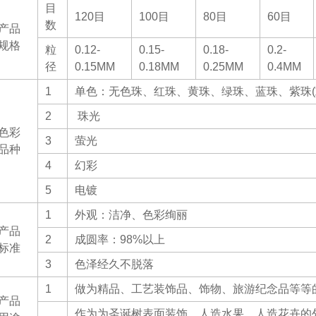
目
120目
100目
80目
60目
数
产品
规格
粒
0.12-
0.15-
0.18-
0.2-
径
0.15MM
0.18MM
0.25MM
0.4MM
1
单色：无色珠、红珠、黄珠、绿珠、蓝珠、紫珠(
2
珠光
色彩
3
萤光
品种
4
幻彩
5
电镀
1
外观：洁净、色彩绚丽
产品
2
成圆率：98%以上
标准
3
色泽经久不脱落
1
做为精品、工艺装饰品、饰物、旅游纪念品等等
产品
作为为圣诞树表面装饰、人造水果、人造花卉的