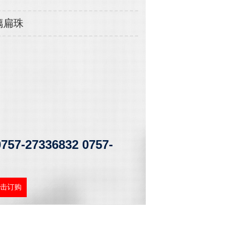
璃扁珠
0757-27336832 0757-
击订购