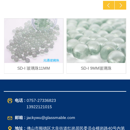
SD-Ⅰ 玻璃珠11MM
SD-Ⅰ 9MM玻璃珠
电话 :
0757-27336823
13922121015
邮箱 :
jackywu@glassmable.com
地址 :
佛山市顺德区大良街道红岗居民委员会横岗路40号内第