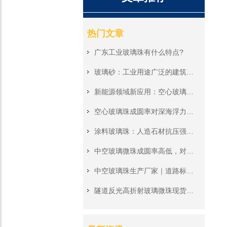
热门文章
广东工业玻璃珠有什么特点?
玻璃砂：工业用途广泛的建筑材料新宠
新能源领域新应用：空心玻璃微珠在光伏组件封装中的潜力
空心玻璃珠成圆率对深海浮力材料性能有多大影响？
涂料玻璃珠：人造石材抗压强度提升的关键增强剂
中空玻璃微珠成圆率高低，对深海浮力应用有何影响？
中空玻璃珠生产厂家｜道路标线反光材料的耐候性密码：如何通过认证测试？
隧道反光高折射玻璃微珠现货储备，地下隧道应急标识改造施工原料