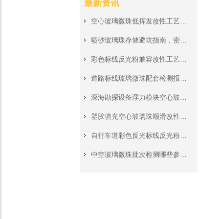
最新资讯
空心玻璃微珠低挥发改性工艺，高温注塑成型无气泡无分解异味
喷砂玻璃珠存储避坑指南，密封防潮存放杜绝受潮结块影响加工
彩色标线反光粉兼容改性工艺，搭配各色热熔涂料不遮盖反光
道路标线玻璃微珠配套检测报告，市政道路工程投标资质材料齐全
深海勘探设备浮力模块空心玻璃珠，高压深水工况稳定承压填充料
塑胶填充空心玻璃珠顺滑改性处理，挤出注塑生产无堵模无积垢
自行车道彩色反光标线反光粉，非机动车道夜间警示施工原料
中空玻璃微珠批次检测哪些参数?来料质检完整核对清单